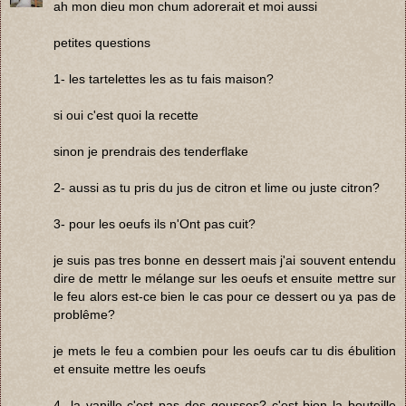
ah mon dieu mon chum adorerait et moi aussi
petites questions
1- les tartelettes les as tu fais maison?
si oui c'est quoi la recette
sinon je prendrais des tenderflake
2- aussi as tu pris du jus de citron et lime ou juste citron?
3- pour les oeufs ils n'Ont pas cuit?
je suis pas tres bonne en dessert mais j'ai souvent entendu
dire de mettr le mélange sur les oeufs et ensuite mettre sur
le feu alors est-ce bien le cas pour ce dessert ou ya pas de
problême?
je mets le feu a combien pour les oeufs car tu dis ébulition
et ensuite mettre les oeufs
4- la vanille c'est pas des gousses? c'est bien la bouteille